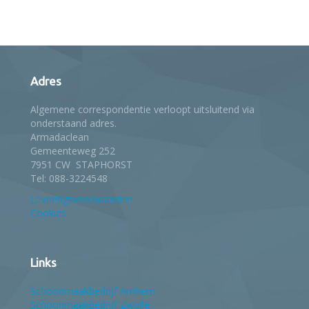
Adres
Algemene correspondentie verloopt uitsluitend via
onderstaand adres.
Armadaclean
Gemeenteweg 252
7951 CW STAPHORST
Tel: 088-3224548
Leveringsvoorwaarden
Cookies
Links
Schoonmaakbedrijf Arnhem
Schoonmaakbedrijf Zwolle